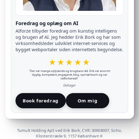
Foredrag og oplæg om AI
AIforze tilbyder foredrag om kunstig intelligens
og brugen af AI. Jeg hedder Erik Bork og har som
virksomhedsleder udviklet internet-services og
bygget webportaler siden internettets begyndelse.
★★★★★
"Der var mange oplysende og brugbare råd. Erik var enormt
dygtig, kompetent, engageret, klog, opmærksom og var
velforberedt"
Deltager
Book foredrag
Om mig
Tumult Holding ApS ved Erik Bork, CVR: 30908007, Soho,
Klosterstræde 9, 1157 København K