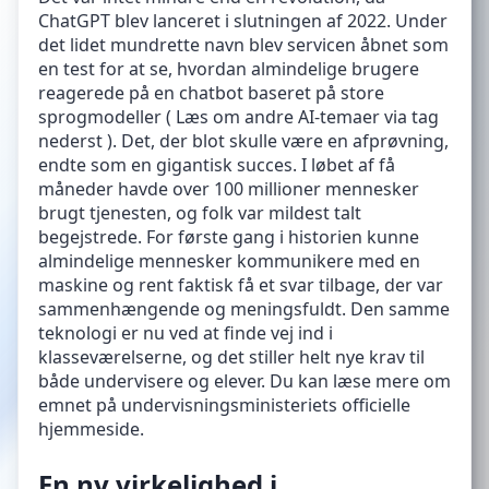
ChatGPT blev lanceret i slutningen af 2022. Under
det lidet mundrette navn blev servicen åbnet som
en test for at se, hvordan almindelige brugere
reagerede på en chatbot baseret på store
sprogmodeller ( Læs om andre AI-temaer via tag
nederst ). Det, der blot skulle være en afprøvning,
endte som en gigantisk succes. I løbet af få
måneder havde over 100 millioner mennesker
brugt tjenesten, og folk var mildest talt
begejstrede. For første gang i historien kunne
almindelige mennesker kommunikere med en
maskine og rent faktisk få et svar tilbage, der var
sammenhængende og meningsfuldt. Den samme
teknologi er nu ved at finde vej ind i
klasseværelserne, og det stiller helt nye krav til
både undervisere og elever. Du kan læse mere om
emnet på undervisningsministeriets officielle
hjemmeside.
En ny virkelighed i