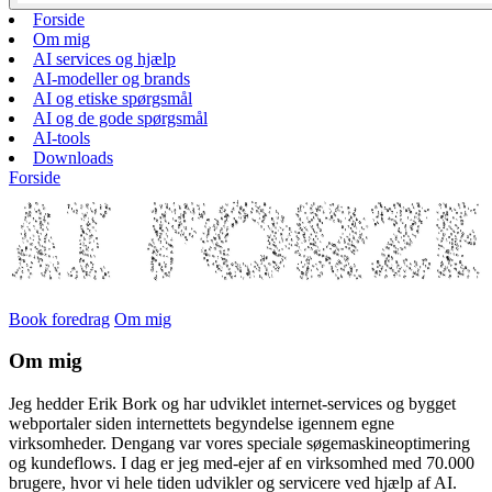
Forside
Om mig
AI services og hjælp
AI-modeller og brands
AI og etiske spørgsmål
AI og de gode spørgsmål
AI-tools
Downloads
Forside
Book foredrag
Om mig
Om mig
Jeg hedder Erik Bork og har udviklet internet-services og bygget
webportaler siden internettets begyndelse igennem egne
virksomheder. Dengang var vores speciale søgemaskineoptimering
og kundeflows. I dag er jeg med-ejer af en virksomhed med 70.000
brugere, hvor vi hele tiden udvikler og servicere ved hjælp af AI.