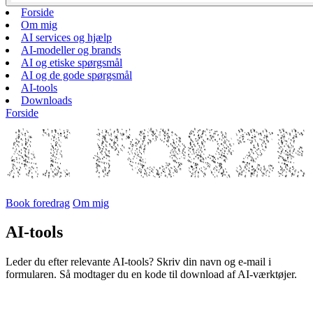
Forside
Om mig
AI services og hjælp
AI-modeller og brands
AI og etiske spørgsmål
AI og de gode spørgsmål
AI-tools
Downloads
Forside
Book foredrag
Om mig
AI-tools
Leder du efter relevante AI-tools? Skriv din navn og e-mail i
formularen. Så modtager du en kode til download af AI-værktøjer.