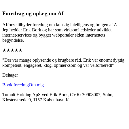
Foredrag og oplæg om AI
AIforze tilbyder foredrag om kunstig intelligens og brugen af AI.
Jeg hedder Erik Bork og har som virksomhedsleder udviklet
internet-services og bygget webportaler siden internettets
begyndelse.
★★★★★
"Der var mange oplysende og brugbare råd. Erik var enormt dygtig,
kompetent, engageret, klog, opmærksom og var velforberedt"
Deltager
Book foredrag
Om mig
Tumult Holding ApS ved Erik Bork, CVR: 30908007, Soho,
Klosterstræde 9, 1157 København K