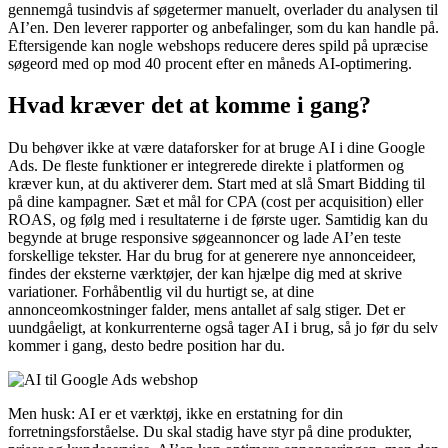
gennemgå tusindvis af søgetermer manuelt, overlader du analysen til
AI’en. Den leverer rapporter og anbefalinger, som du kan handle på.
Eftersigende kan nogle webshops reducere deres spild på upræcise
søgeord med op mod 40 procent efter en måneds AI-optimering.
Hvad kræver det at komme i gang?
Du behøver ikke at være dataforsker for at bruge AI i dine Google
Ads. De fleste funktioner er integrerede direkte i platformen og
kræver kun, at du aktiverer dem. Start med at slå Smart Bidding til
på dine kampagner. Sæt et mål for CPA (cost per acquisition) eller
ROAS, og følg med i resultaterne i de første uger. Samtidig kan du
begynde at bruge responsive søgeannoncer og lade AI’en teste
forskellige tekster. Har du brug for at generere nye annonceideer,
findes der eksterne værktøjer, der kan hjælpe dig med at skrive
variationer. Forhåbentlig vil du hurtigt se, at dine
annonceomkostninger falder, mens antallet af salg stiger. Det er
uundgåeligt, at konkurrenterne også tager AI i brug, så jo før du selv
kommer i gang, desto bedre position har du.
Men husk: AI er et værktøj, ikke en erstatning for din
forretningsforståelse. Du skal stadig have styr på dine produkter,