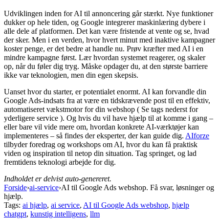
Udviklingen inden for AI til annoncering går stærkt. Nye funktioner
dukker op hele tiden, og Google integrerer maskinlæring dybere i
alle dele af platformen. Det kan være fristende at vente og se, hvad
der sker. Men i en verden, hvor hvert minut med inaktive kampagner
koster penge, er det bedre at handle nu. Prøv kræfter med AI i en
mindre kampagne først. Lær hvordan systemet reagerer, og skaler
op, når du føler dig tryg. Måske opdager du, at den største barriere
ikke var teknologien, men din egen skepsis.
Uanset hvor du starter, er potentialet enormt. AI kan forvandle din
Google Ads-indsats fra at være en tidskrævende post til en effektiv,
automatiseret vækstmotor for din webshop ( Se tags nederst for
yderligere service ). Og hvis du vil have hjælp til at komme i gang –
eller bare vil vide mere om, hvordan konkrete AI-værktøjer kan
implementeres – så findes der eksperter, der kan guide dig.
AIforze
tilbyder foredrag og workshops om AI, hvor du kan få praktisk
viden og inspiration til netop din situation. Tag springet, og lad
fremtidens teknologi arbejde for dig.
Indholdet er delvist auto-genereret.
Forside
›
ai-service
›
AI til Google Ads webshop. Få svar, løsninger og
hjælp.
Tags:
ai hjælp
,
ai service
,
AI til Google Ads webshop
,
hjælp
chatgpt
,
kunstig intelligens
,
llm