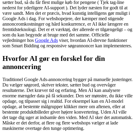
sætter bud, så du får flest mulige køb for pengene ( Tjek tag-line
nederst for yderligere AI-support ). Det lyder næsten for godt til at
være sandt. Men det er præcis, hvad kunstig intelligens gør muligt i
Google Ads i dag. For webshopejere, der kæmper med stigende
annonceomkostninger og hård konkurrence, er AI ikke længere en
fremtidsteknologi. Det er et værktøj, der allerede er tilgængeligt – og
som du kan begynde at bruge med det samme. Officielle
vejledninger hos
Google Ads
viser, hvordan AI-drevne funktioner
som Smart Bidding og responsive søgeannoncer kan implementeres.
Hvorfor AI gør en forskel for din
annoncering
Traditionel Google Ads-annoncering bygger på manuelle justeringer.
Du vælger søgeord, skriver tekster, sætter bud og overvåger
resultaterne. Det kræver tid og erfaring. Men AI kan analysere
enorme mængder data på få sekunder. Den ser mønstre, du ikke ville
opdage, og tilpasser sig i realtid. For eksempel kan en AI-model
opdage, at bestemte målgrupper klikker mere om aftenen, eller at
bestemte produktbilleder giver højere konvertering. Uden AI ville
det tage dig uger at indsamle den viden. Med AI sker det automatisk.
Måske er det derfor, at flere og flere webshops vælger at lade
maskinerne overtage den tunge optimering.