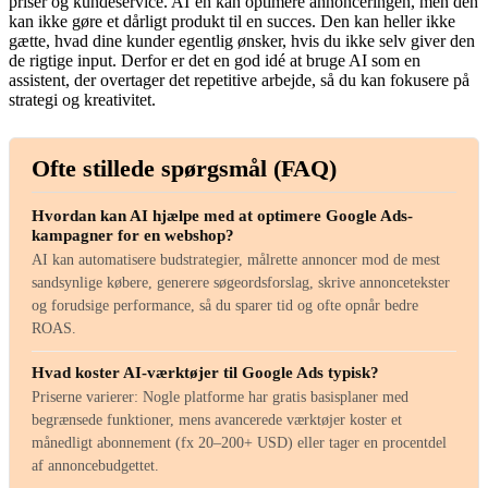
priser og kundeservice. AI’en kan optimere annonceringen, men den
kan ikke gøre et dårligt produkt til en succes. Den kan heller ikke
gætte, hvad dine kunder egentlig ønsker, hvis du ikke selv giver den
de rigtige input. Derfor er det en god idé at bruge AI som en
assistent, der overtager det repetitive arbejde, så du kan fokusere på
strategi og kreativitet.
Ofte stillede spørgsmål (FAQ)
Hvordan kan AI hjælpe med at optimere Google Ads-
kampagner for en webshop?
AI kan automatisere budstrategier, målrette annoncer mod de mest
sandsynlige købere, generere søgeordsforslag, skrive annoncetekster
og forudsige performance, så du sparer tid og ofte opnår bedre
ROAS.
Hvad koster AI-værktøjer til Google Ads typisk?
Priserne varierer: Nogle platforme har gratis basisplaner med
begrænsede funktioner, mens avancerede værktøjer koster et
månedligt abonnement (fx 20–200+ USD) eller tager en procentdel
af annoncebudgettet.