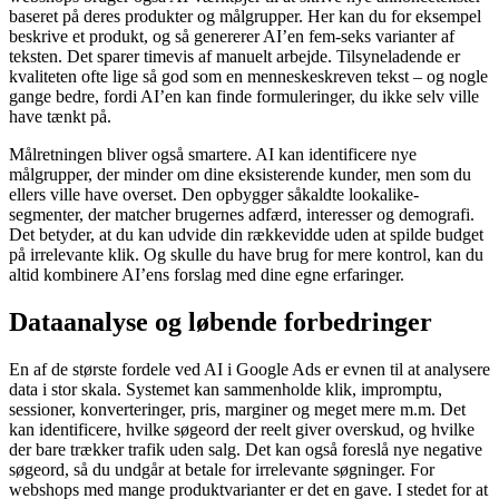
baseret på deres produkter og målgrupper. Her kan du for eksempel
beskrive et produkt, og så genererer AI’en fem-seks varianter af
teksten. Det sparer timevis af manuelt arbejde. Tilsyneladende er
kvaliteten ofte lige så god som en menneskeskreven tekst – og nogle
gange bedre, fordi AI’en kan finde formuleringer, du ikke selv ville
have tænkt på.
Målretningen bliver også smartere. AI kan identificere nye
målgrupper, der minder om dine eksisterende kunder, men som du
ellers ville have overset. Den opbygger såkaldte lookalike-
segmenter, der matcher brugernes adfærd, interesser og demografi.
Det betyder, at du kan udvide din rækkevidde uden at spilde budget
på irrelevante klik. Og skulle du have brug for mere kontrol, kan du
altid kombinere AI’ens forslag med dine egne erfaringer.
Dataanalyse og løbende forbedringer
En af de største fordele ved AI i Google Ads er evnen til at analysere
data i stor skala. Systemet kan sammenholde klik, impromptu,
sessioner, konverteringer, pris, marginer og meget mere m.m. Det
kan identificere, hvilke søgeord der reelt giver overskud, og hvilke
der bare trækker trafik uden salg. Det kan også foreslå nye negative
søgeord, så du undgår at betale for irrelevante søgninger. For
webshops med mange produktvarianter er det en gave. I stedet for at