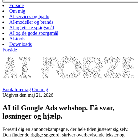
Forside
Om mig
AI services og hjælp
AI-modeller og brands
AI og etiske spørgsmål
AI og de gode spørgsmål
AI-tools
Downloads
Forside
Book foredrag
Om mig
Udgivet
den
maj 21, 2026
AI til Google Ads webshop. Få svar,
løsninger og hjælp.
Forestil dig en annoncekampagne, der hele tiden justerer sig selv.
Den finder de rigtige søgeord, skriver overbevisende tekster og