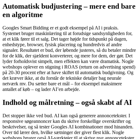
Automatisk budjustering – mere end bare
en algoritme
Googles Smart Bidding er et godt eksempel på AI i praksis.
Systemet bruger maskinlæring til at forudsige sandsynligheden for,
at et klik fører til et salg. Det tager højde for tidspunkt på dagen,
enhedstype, browser, fysisk placering og hundredvis af andre
signaler. Resultatet er bud, der løbende justeres, så du betaler mindre
for de klik, der sjældent konverterer, og mere for dem, der gør. Det
lyder forholdsvist simpelt, men effekten kan være dramatisk. Nogle
webshops oplever en stigning i ROAS (return on advertising spend)
på 20-30 procent efter at have skiftet til automatisk budgivning. Og
det kræver ikke, at du forstår de tekniske detaljer bag neurale
netværk mv. Du sætter bare et mål – for eksempel maksimere
antallet af køb – og lader AI’en arbejde.
Indhold og målretning – også skabt af AI
Det stopper ikke ved bud. AI kan også generere annoncetekster. I
responsive søgeannoncer kan du skrive forskellige overskrifter og
beskrivelser, og så tester Googles AI kombinationer mod hinanden.
Over tid lærer den, hvilke sætninger der giver flest klik. Nogle
webshops bruger også AI-værktøjer til at skrive nye annoncetekster