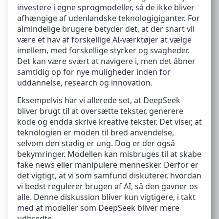
investere i egne sprogmodeller, så de ikke bliver
afhængige af udenlandske teknologigiganter. For
almindelige brugere betyder det, at der snart vil
være et hav af forskellige AI-værktøjer at vælge
imellem, med forskellige styrker og svagheder.
Det kan være svært at navigere i, men det åbner
samtidig op for nye muligheder inden for
uddannelse, research og innovation.
Eksempelvis har vi allerede set, at DeepSeek
bliver brugt til at oversætte tekster, generere
kode og endda skrive kreative tekster. Det viser, at
teknologien er moden til bred anvendelse,
selvom den stadig er ung. Dog er der også
bekymringer. Modellen kan misbruges til at skabe
fake news eller manipulere mennesker. Derfor er
det vigtigt, at vi som samfund diskuterer, hvordan
vi bedst regulerer brugen af AI, så den gavner os
alle. Denne diskussion bliver kun vigtigere, i takt
med at modeller som DeepSeek bliver mere
udbredte.