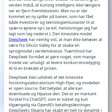
verden indså, at kunstig intelligens ikke længere
var en fjern fremtidsvision. Men nu er der
kommet en ny spiller på banen, som har fået
både investorer og teknologientusiaster til at
spærre øjnene op ( se evt. henvisninger jeg har
lagt som tag nederst ). Den kinesiske model
DeepSeek
har nemlig vist, at man ikke behøver at
være fra Silicon Valley for at skabe en
sprogmodel i verdensklasse. Tværtimod har
DeepSeek formået at gøre noget, som mange
troede var umuligt: at levere konkurrencedygtig
AI til en brøkdel af prisen.
DeepSeek blev udviklet af det kinesiske
forskningslaboratorium High-Flyer, og modellen
er open source. Det betyder, at alle kan
downloade og tilpasse den. Det er en markant
forskel fra ChatGPT, som er lukket og kun
tilgængelig via OpenAI’s betalingsløsninger.
DeepSeeks tilgang har skabt en helt ny dynamik i