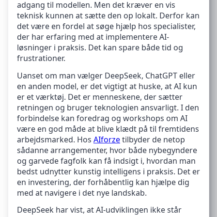
adgang til modellen. Men det kræver en vis
teknisk kunnen at sætte den op lokalt. Derfor kan
det være en fordel at søge hjælp hos specialister,
der har erfaring med at implementere AI-
løsninger i praksis. Det kan spare både tid og
frustrationer.
Uanset om man vælger DeepSeek, ChatGPT eller
en anden model, er det vigtigt at huske, at AI kun
er et værktøj. Det er menneskene, der sætter
retningen og bruger teknologien ansvarligt. I den
forbindelse kan foredrag og workshops om AI
være en god måde at blive klædt på til fremtidens
arbejdsmarked. Hos
AIforze
tilbyder de netop
sådanne arrangementer, hvor både nybegyndere
og garvede fagfolk kan få indsigt i, hvordan man
bedst udnytter kunstig intelligens i praksis. Det er
en investering, der forhåbentlig kan hjælpe dig
med at navigere i det nye landskab.
DeepSeek har vist, at AI-udviklingen ikke står