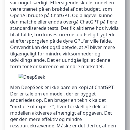
var noget særligt. Eftersigende skulle modellen
være trænet på en brøkdel af det budget, som
OpenAI brugte på ChatGPT. Og alligevel kunne
den matche eller endda overgå ChatGPT på flere
standardiserede tests. Det fik aktierne hos Nvidia
til at falde, fordi investorerne pludselig frygtede,
at efterspørgslen på de dyre GPU’er ville falde.
Omvendt kan det også betyde, at AI bliver mere
tilgængeligt for mindre virksomheder og
udviklingslande. Det er uundgåeligt, at denne
form for konkurrence vil ændre markedet.
Men DeepSeek er ikke bare en kopi af ChatGPT.
Der er tale om en model, der er bygget
anderledes op. Den bruger en teknik kaldet
“mixture of experts”, hvor forskellige dele af
modellen aktiveres afhængigt af opgaven. Det
gør den mere effektiv og mindre
ressourcekrævende. Måske er det derfor, at den