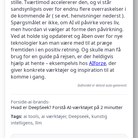
stille. Tværtimod accelererer den, og vi står
sandsynligvis over for endnu flere overraskelser i
de kommende år ( se evt. henvisninger nederst ).
Spørgsmålet er ikke, om AI vil påvirke vores liv,
men hvordan vi vælger at forme den påvirkning.
Ved at holde sig opdateret og åben over for nye
teknologier kan man være med til at præge
fremtiden i en positiv retning. Og skulle man få
brug for en guide på rejsen, er der heldigvis
hjælp at hente – eksempelvis hos
AIforze
, der
giver konkrete værktøjer og inspiration til at
komme i gang.
Indholdet er delvist auto-genereret.
Forside
›
ai-brands
›
Hvad er DeepSeek? Forstå AI-værktøjet på 2 minutter
Tags:
ai tools
,
ai værktøjer
,
Deepseek
,
kunstig
intelligens
,
llm