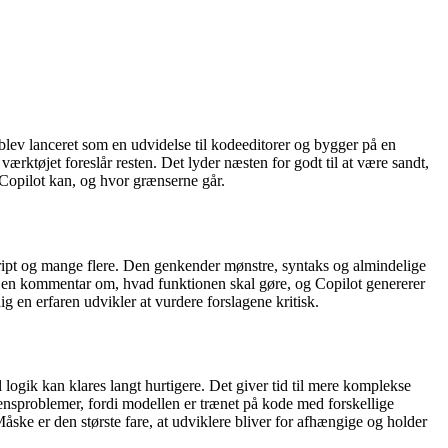
lev lanceret som en udvidelse til kodeeditorer og bygger på en
ærktøjet foreslår resten. Det lyder næsten for godt til at være sandt,
 Copilot kan, og hvor grænserne går.
ript og mange flere. Den genkender mønstre, syntaks og almindelige
og en kommentar om, hvad funktionen skal gøre, og Copilot genererer
g en erfaren udvikler at vurdere forslagene kritisk.
logik kan klares langt hurtigere. Det giver tid til mere komplekse
censproblemer, fordi modellen er trænet på kode med forskellige
åske er den største fare, at udviklere bliver for afhængige og holder