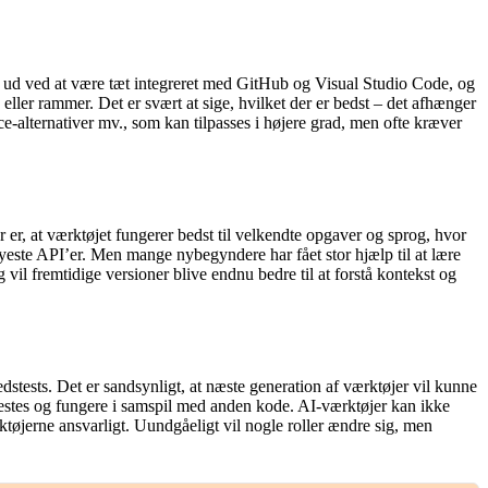
 ud ved at være tæt integreret med GitHub og Visual Studio Code, og
ller rammer. Det er svært at sige, hvilket der er bedst – det afhænger
e-alternativer mv., som kan tilpasses i højere grad, men ofte kræver
er, at værktøjet fungerer bedst til velkendte opgaver og sprog, hvor
nyeste API’er. Men mange nybegyndere har fået stor hjælp til at lære
vil fremtidige versioner blive endnu bedre til at forstå kontekst og
tests. Det er sandsynligt, at næste generation af værktøjer vil kunne
, testes og fungere i samspil med anden kode. AI-værktøjer kan ikke
tøjerne ansvarligt. Uundgåeligt vil nogle roller ændre sig, men