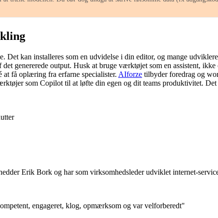
kling
 Det kan installeres som en udvidelse i din editor, og mange udviklere 
 det genererede output. Husk at bruge værktøjet som en assistent, ikke en
at få oplæring fra erfarne specialister.
AIforze
tilbyder foredrag og wor
ktøjer som Copilot til at løfte din egen og dit teams produktivitet. Det
utter
 hedder Erik Bork og har som virksomhedsleder udviklet internet-servic
kompetent, engageret, klog, opmærksom og var velforberedt"