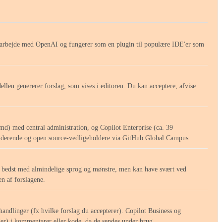
 samarbejde med OpenAI og fungerer som en plugin til populære IDE'er som
llen genererer forslag, som vises i editoren. Du kan acceptere, afvise
md) med central administration, og Copilot Enterprise (ca. 39
studerende og open source-vedligeholdere via GitHub Global Campus.
rer bedst med almindelige sprog og mønstre, men kan have svært ved
en af forslagene.
handlinger (fx hvilke forslag du accepterer). Copilot Business og
oder) i kommentarer eller kode, da de sendes under brug.