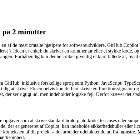
 på 2 minutter
en af de mest omtalte hjælpere for softwareudviklere. GitHub Copilot b
st ). Ideen er enkel: du skriver en kommentar eller et stykke kode, og v
angen. Forhåbentlig kan denne artikel give dig et klart billede af, hvad
a GitHub, inklusive forskellige sprog som Python, JavaScript, TypeSc
kt dig at skrive. Eksempelvis kan du blot skrive en funktionssignatur 
 der ser rigtigt ud, men indeholder logiske fejl. Derfor kræver det stadi
opgaver som at skrive standard boilerplate-kode, testcases eller simpel 
e, der er genereret af Copilot, kan indeholde sikkerhedshuller eller li
år konteksten af dit projekt – det arbejder udelukkende ud fra mønstre. M
pmærksomhed.