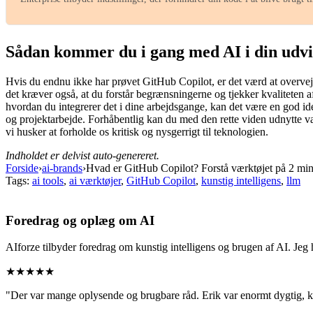
Sådan kommer du i gang med AI i din udvi
Hvis du endnu ikke har prøvet GitHub Copilot, er det værd at overveje.
det kræver også, at du forstår begrænsningerne og tjekker kvaliteten af
hvordan du integrerer det i dine arbejdsgange, kan det være en god idé 
og projektarbejde. Forhåbentlig kan du med den rette viden udnytte vær
vi husker at forholde os kritisk og nysgerrigt til teknologien.
Indholdet er delvist auto-genereret.
Forside
›
ai-brands
›
Hvad er GitHub Copilot? Forstå værktøjet på 2 min
Tags:
ai tools
,
ai værktøjer
,
GitHub Copilot
,
kunstig intelligens
,
llm
Foredrag og oplæg om AI
AIforze tilbyder foredrag om kunstig intelligens og brugen af AI. Jeg
★★★★★
"Der var mange oplysende og brugbare råd. Erik var enormt dygtig, 