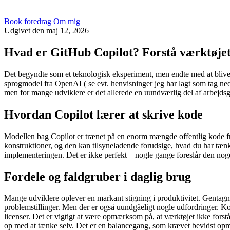
Book foredrag
Om mig
Udgivet
den
maj 12, 2026
Hvad er GitHub Copilot? Forstå værktøjet
Det begyndte som et teknologisk eksperiment, men endte med at blive 
sprogmodel fra OpenAI ( se evt. henvisninger jeg har lagt som tag neder
men for mange udviklere er det allerede en uundværlig del af arbejdsg
Hvordan Copilot lærer at skrive kode
Modellen bag Copilot er trænet på en enorm mængde offentlig kode fr
konstruktioner, og den kan tilsyneladende forudsige, hvad du har tæn
implementeringen. Det er ikke perfekt – nogle gange foreslår den noget,
Fordele og faldgruber i daglig brug
Mange udviklere oplever en markant stigning i produktivitet. Gentagne 
problemstillinger. Men der er også uundgåeligt nogle udfordringer. Kod
licenser. Det er vigtigt at være opmærksom på, at værktøjet ikke forst
op med at tænke selv. Det er en balancegang, som krævet bevidst o