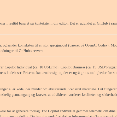
oner i realtid baseret på konteksten i din editor. Det er udviklet af GitHub i
n, og sender konteksten til en stor sprogmodel (baseret på OpenAI Codex). Mode
modninger til GitHub's servere.
derer Copilot Individual (ca. 10 USD/md), Copilot Business (ca. 19 USD/bruger/
nens kodebaser. Priserne kan ændre sig, og der er også gratis muligheder for 
sninger eller kode, der minder om eksisterende licenseret materiale. Det funge
enneskelig gennemgang og kræver, at udvikleren vurderer kvaliteten og sikkerhed
rvere for at generere forslag. For Copilot Individual gemmes telemetri om dine 
gt til at træne modellen. Du bør dog undgå at skrive følsomme data (fx adgangsk