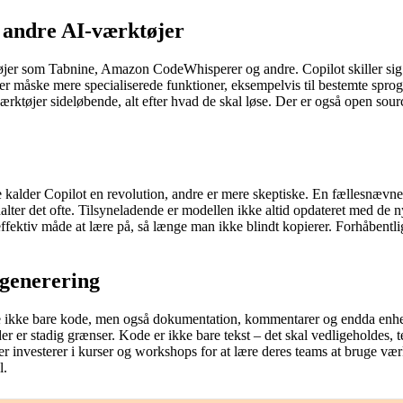
il andre AI-værktøjer
øjer som Tabnine, Amazon CodeWhisperer og andre. Copilot skiller sig
 måske mere specialiserede funktioner, eksempelvis til bestemte sprog e
rktøjer sideløbende, alt efter hvad de skal løse. Der er også open sourc
 kalder Copilot en revolution, andre er mere skeptiske. En fællesnævner 
halter det ofte. Tilsyneladende er modellen ikke altid opdateret med de 
fektiv måde at lære på, så længe man ikke blindt kopierer. Forhåbentlig 
generering
e ikke bare kode, men også dokumentation, kommentarer og endda enheds
n der er stadig grænser. Kode er ikke bare tekst – det skal vedligeholdes
 investerer i kurser og workshops for at lære deres teams at bruge værk
l.