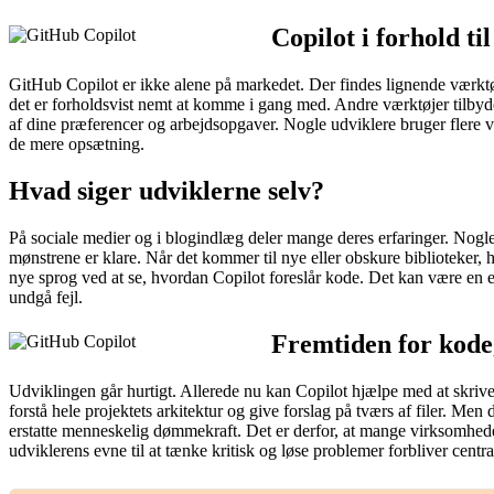
Copilot i forhold t
GitHub Copilot er ikke alene på markedet. Der findes lignende værkt
det er forholdsvist nemt at komme i gang med. Andre værktøjer tilbyder
af dine præferencer og arbejdsopgaver. Nogle udviklere bruger flere væ
de mere opsætning.
Hvad siger udviklerne selv?
På sociale medier og i blogindlæg deler mange deres erfaringer. Nogle
mønstrene er klare. Når det kommer til nye eller obskure biblioteker, 
nye sprog ved at se, hvordan Copilot foreslår kode. Det kan være en ef
undgå fejl.
Fremtiden for kode
Udviklingen går hurtigt. Allerede nu kan Copilot hjælpe med at skriv
forstå hele projektets arkitektur og give forslag på tværs af filer. Me
erstatte menneskelig dømmekraft. Det er derfor, at mange virksomheder
udviklerens evne til at tænke kritisk og løse problemer forbliver centra