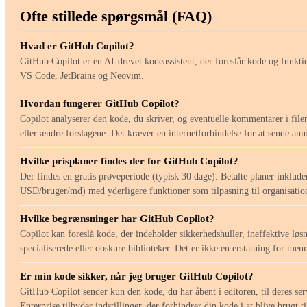
Ofte stillede spørgsmål (FAQ)
Hvad er GitHub Copilot?
GitHub Copilot er en AI-drevet kodeassistent, der foreslår kode og funkti
VS Code, JetBrains og Neovim.
Hvordan fungerer GitHub Copilot?
Copilot analyserer den kode, du skriver, og eventuelle kommentarer i file
eller ændre forslagene. Det kræver en internetforbindelse for at sende an
Hvilke prisplaner findes der for GitHub Copilot?
Der findes en gratis prøveperiode (typisk 30 dage). Betalte planer inklu
USD/bruger/md) med yderligere funktioner som tilpasning til organisatio
Hvilke begrænsninger har GitHub Copilot?
Copilot kan foreslå kode, der indeholder sikkerhedshuller, ineffektive lø
specialiserede eller obskure biblioteker. Det er ikke en erstatning for m
Er min kode sikker, når jeg bruger GitHub Copilot?
GitHub Copilot sender kun den kode, du har åbent i editoren, til deres se
Enterprise tilbyder indstillinger, der forhindrer din kode i at blive bru