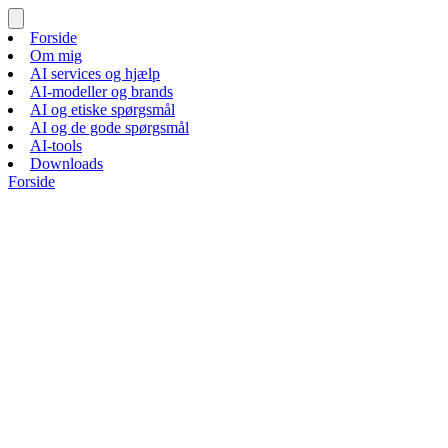
Forside
Om mig
AI services og hjælp
AI-modeller og brands
AI og etiske spørgsmål
AI og de gode spørgsmål
AI-tools
Downloads
Forside