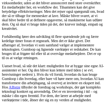
virksomheder, uden at det bliver annonceret med store overskrifter.
En medarbejder her, en workflow der. Tilsammen kan det give
betydelige effektiviseringer. Men det rejser også spørgsmål om, hvad
der så er tilbage for mennesker at lave. Måske bliver svaret, at vi
skal blive bedre til at definere opgaverne, så maskinerne kan udføre
dem. Og så skal vi bruge tiden på det, der kræver indsigt, empati og
kreativitet.
Forhåbentlig fører den udvikling til flere spændende job og færre
kedelige timer foran et regneark. Men det er ikke givet. Det
afhænger af, hvordan vi som samfund vælger at implementere
teknologien. Gumloop og lignende værktøjer er redskaber. De kan
bruges til at frigøre tid eller til at overvåge medarbejdere. Det er op
til os at vælge retningen.
Uanset hvad, så står det klart: muligheden for at bygge sine egne AI-
assistenter er her. Og den bliver kun lettere med tiden ( se evt.
henvisninger nederst ). Hvis du vil forstå, hvordan du kan bruge
Gumloop i din hverdag, eller bare vil høre mere om, hvordan AI kan
transformere din arbejdsgang, så overvej at invitere en ekspert ind.
Hos
AIforze
tilbyder de foredrag og workshops, der gør kompleks
teknologi konkret og anvendelig. Det er en investering i tid – og
måske i din egen fremtid. For dem, der lærer at arbejde med
værktøjerne i tide, åbner der sig en ny verden af muligheder.