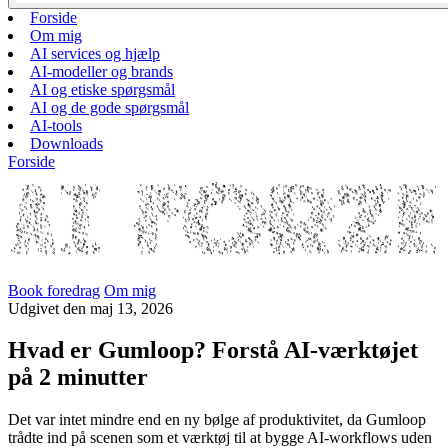
Forside
Om mig
AI services og hjælp
AI-modeller og brands
AI og etiske spørgsmål
AI og de gode spørgsmål
AI-tools
Downloads
Forside
Book foredrag
Om mig
Udgivet
den
maj 13, 2026
Hvad er Gumloop? Forstå AI-værktøjet
på 2 minutter
Det var intet mindre end en ny bølge af produktivitet, da Gumloop
trådte ind på scenen som et værktøj til at bygge AI-workflows uden