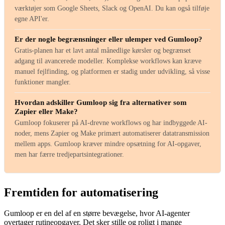
værktøjer som Google Sheets, Slack og OpenAI. Du kan også tilføje
egne API'er.
Er der nogle begrænsninger eller ulemper ved Gumloop?
Gratis-planen har et lavt antal månedlige kørsler og begrænset
adgang til avancerede modeller. Komplekse workflows kan kræve
manuel fejlfinding, og platformen er stadig under udvikling, så visse
funktioner mangler.
Hvordan adskiller Gumloop sig fra alternativer som
Zapier eller Make?
Gumloop fokuserer på AI-drevne workflows og har indbyggede AI-
noder, mens Zapier og Make primært automatiserer datatransmission
mellem apps. Gumloop kræver mindre opsætning for AI-opgaver,
men har færre tredjepartsintegrationer.
Fremtiden for automatisering
Gumloop er en del af en større bevægelse, hvor AI-agenter
overtager rutineopgaver. Det sker stille og roligt i mange