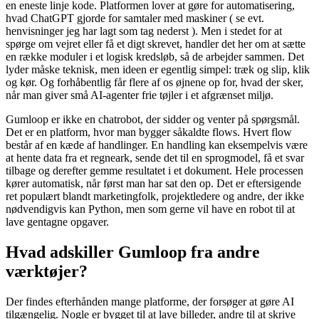
en eneste linje kode. Platformen lover at gøre for automatisering,
hvad ChatGPT gjorde for samtaler med maskiner ( se evt.
henvisninger jeg har lagt som tag nederst ). Men i stedet for at
spørge om vejret eller få et digt skrevet, handler det her om at sætte
en række moduler i et logisk kredsløb, så de arbejder sammen. Det
lyder måske teknisk, men ideen er egentlig simpel: træk og slip, klik
og kør. Og forhåbentlig får flere af os øjnene op for, hvad der sker,
når man giver små AI-agenter frie tøjler i et afgrænset miljø.
Gumloop er ikke en chatrobot, der sidder og venter på spørgsmål.
Det er en platform, hvor man bygger såkaldte flows. Hvert flow
består af en kæde af handlinger. En handling kan eksempelvis være
at hente data fra et regneark, sende det til en sprogmodel, få et svar
tilbage og derefter gemme resultatet i et dokument. Hele processen
kører automatisk, når først man har sat den op. Det er eftersigende
ret populært blandt marketingfolk, projektledere og andre, der ikke
nødvendigvis kan Python, men som gerne vil have en robot til at
lave gentagne opgaver.
Hvad adskiller Gumloop fra andre
værktøjer?
Der findes efterhånden mange platforme, der forsøger at gøre AI
tilgængelig. Nogle er bygget til at lave billeder, andre til at skrive