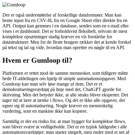
Der er også understøttelse af forskellige dataformater. Man kan
hente input fra en CSV-fil, fra en Google Sheet eller direkte fra en
API. Output kan gemmes i en database, sendes som en e-mail eller
vises i et dashboard. Det er forholdsvist fleksibelt, selvom de mest
komplekse opsætninger stadig kræver en vis forståelse for
datastrukturer. Men for de fleste brugere rækker det at kende forskel
på tekst og tal og vide, hvordan man opretter en nøgle til en API.
Hvem er Gumloop til?
Platformen er rettet mod de samme mennesker, som tidligere måtte
bede IT-afdelingen om hjælp til simple automationsopgaver. Med
Gumloop kan man selv løse mange af dem. Det er et
demokratiseringsværktøj på linje med det, ChatGPT gjorde for
skrivning. Men det betyder ikke, at alle straks bliver eksperter. Det
tager tid at lære at tænke i flows. Og det er ikke alle opgaver, der
egner sig til automatisering. Nogle kræver en menneskelig
vurdering, som en maskine ikke kan kopiere.
Samtidig er der en risiko for, at man bygger for komplekse flows,
som bliver svære at vedligeholde. Det er en typisk faldgrube i alle
automationsværktøjer: man starter simpelt, men ender med et net af