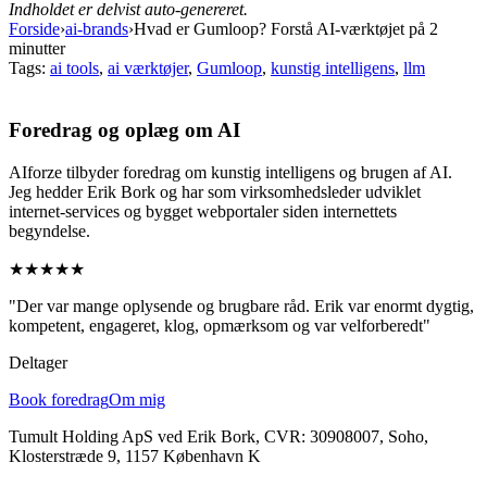
Indholdet er delvist auto-genereret.
Forside
›
ai-brands
›
Hvad er Gumloop? Forstå AI-værktøjet på 2
minutter
Tags:
ai tools
,
ai værktøjer
,
Gumloop
,
kunstig intelligens
,
llm
Foredrag og oplæg om AI
AIforze tilbyder foredrag om kunstig intelligens og brugen af AI.
Jeg hedder Erik Bork og har som virksomhedsleder udviklet
internet-services og bygget webportaler siden internettets
begyndelse.
★★★★★
"Der var mange oplysende og brugbare råd. Erik var enormt dygtig,
kompetent, engageret, klog, opmærksom og var velforberedt"
Deltager
Book foredrag
Om mig
Tumult Holding ApS ved Erik Bork, CVR: 30908007, Soho,
Klosterstræde 9, 1157 København K