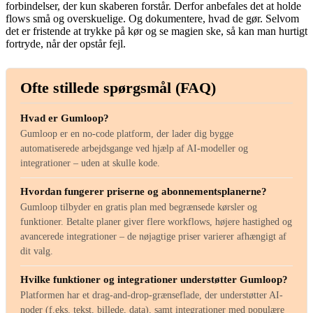
forbindelser, der kun skaberen forstår. Derfor anbefales det at holde
flows små og overskuelige. Og dokumentere, hvad de gør. Selvom
det er fristende at trykke på kør og se magien ske, så kan man hurtigt
fortryde, når der opstår fejl.
Ofte stillede spørgsmål (FAQ)
Hvad er Gumloop?
Gumloop er en no-code platform, der lader dig bygge
automatiserede arbejdsgange ved hjælp af AI-modeller og
integrationer – uden at skulle kode.
Hvordan fungerer priserne og abonnementsplanerne?
Gumloop tilbyder en gratis plan med begrænsede kørsler og
funktioner. Betalte planer giver flere workflows, højere hastighed og
avancerede integrationer – de nøjagtige priser varierer afhængigt af
dit valg.
Hvilke funktioner og integrationer understøtter Gumloop?
Platformen har et drag-and-drop-grænseflade, der understøtter AI-
noder (f.eks. tekst, billede, data), samt integrationer med populære