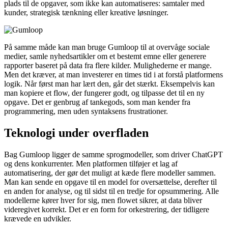
plads til de opgaver, som ikke kan automatiseres: samtaler med
kunder, strategisk tænkning eller kreative løsninger.
På samme måde kan man bruge Gumloop til at overvåge sociale
medier, samle nyhedsartikler om et bestemt emne eller generere
rapporter baseret på data fra flere kilder. Mulighederne er mange.
Men det kræver, at man investerer en times tid i at forstå platformens
logik. Når først man har lært den, går det stærkt. Eksempelvis kan
man kopiere et flow, der fungerer godt, og tilpasse det til en ny
opgave. Det er genbrug af tankegods, som man kender fra
programmering, men uden syntaksens frustrationer.
Teknologi under overfladen
Bag Gumloop ligger de samme sprogmodeller, som driver ChatGPT
og dens konkurrenter. Men platformen tilføjer et lag af
automatisering, der gør det muligt at kæde flere modeller sammen.
Man kan sende en opgave til en model for oversættelse, derefter til
en anden for analyse, og til sidst til en tredje for opsummering. Alle
modellerne kører hver for sig, men flowet sikrer, at data bliver
videregivet korrekt. Det er en form for orkestrering, der tidligere
krævede en udvikler.