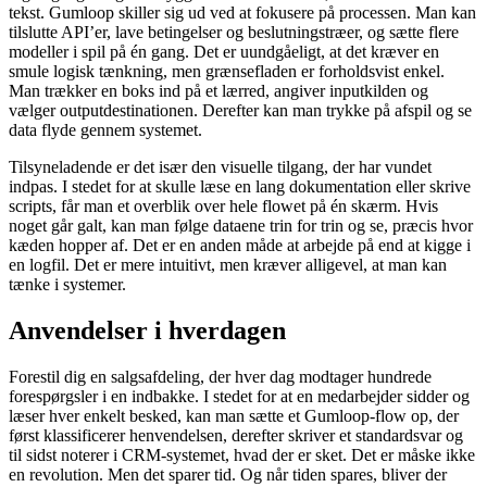
tekst. Gumloop skiller sig ud ved at fokusere på processen. Man kan
tilslutte API’er, lave betingelser og beslutningstræer, og sætte flere
modeller i spil på én gang. Det er uundgåeligt, at det kræver en
smule logisk tænkning, men grænsefladen er forholdsvist enkel.
Man trækker en boks ind på et lærred, angiver inputkilden og
vælger outputdestinationen. Derefter kan man trykke på afspil og se
data flyde gennem systemet.
Tilsyneladende er det især den visuelle tilgang, der har vundet
indpas. I stedet for at skulle læse en lang dokumentation eller skrive
scripts, får man et overblik over hele flowet på én skærm. Hvis
noget går galt, kan man følge dataene trin for trin og se, præcis hvor
kæden hopper af. Det er en anden måde at arbejde på end at kigge i
en logfil. Det er mere intuitivt, men kræver alligevel, at man kan
tænke i systemer.
Anvendelser i hverdagen
Forestil dig en salgsafdeling, der hver dag modtager hundrede
forespørgsler i en indbakke. I stedet for at en medarbejder sidder og
læser hver enkelt besked, kan man sætte et Gumloop-flow op, der
først klassificerer henvendelsen, derefter skriver et standardsvar og
til sidst noterer i CRM-systemet, hvad der er sket. Det er måske ikke
en revolution. Men det sparer tid. Og når tiden spares, bliver der