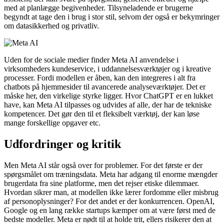
med at planlægge begivenheder. Tilsyneladende er brugerne
begyndt at tage den i brug i stor stil, selvom der også er bekymringer
om datasikkerhed og privatliv.
Uden for de sociale medier finder Meta AI anvendelse i
virksomheders kundeservice, i uddannelsesværktøjer og i kreative
processer. Fordi modellen er åben, kan den integreres i alt fra
chatbots på hjemmesider til avancerede analyseværktøjer. Det er
måske her, den virkelige styrke ligger. Hvor ChatGPT er en lukket
have, kan Meta AI tilpasses og udvides af alle, der har de tekniske
kompetencer. Det gør den til et fleksibelt værktøj, der kan løse
mange forskellige opgaver etc.
Udfordringer og kritik
Men Meta AI står også over for problemer. For det første er der
spørgsmålet om træningsdata. Meta har adgang til enorme mængder
brugerdata fra sine platforme, men det rejser etiske dilemmaer.
Hvordan sikrer man, at modellen ikke lærer fordomme eller misbrug
af personoplysninger? For det andet er der konkurrencen. OpenAI,
Google og en lang række startups kæmper om at være først med de
bedste modeller. Meta er nødt til at holde trit, ellers risikerer den at