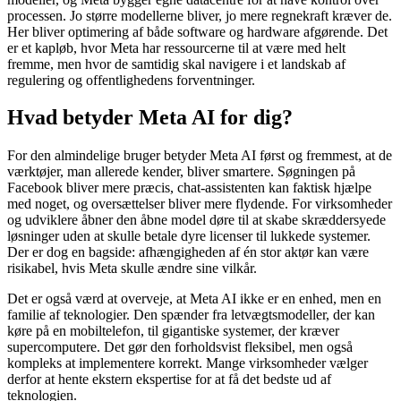
processen. Jo større modellerne bliver, jo mere regnekraft kræver de.
Her bliver optimering af både software og hardware afgørende. Det
er et kapløb, hvor Meta har ressourcerne til at være med helt
fremme, men hvor de samtidig skal navigere i et landskab af
regulering og offentlighedens forventninger.
Hvad betyder Meta AI for dig?
For den almindelige bruger betyder Meta AI først og fremmest, at de
værktøjer, man allerede kender, bliver smartere. Søgningen på
Facebook bliver mere præcis, chat-assistenten kan faktisk hjælpe
med noget, og oversættelser bliver mere flydende. For virksomheder
og udviklere åbner den åbne model døre til at skabe skræddersyede
løsninger uden at skulle betale dyre licenser til lukkede systemer.
Der er dog en bagside: afhængigheden af én stor aktør kan være
risikabel, hvis Meta skulle ændre sine vilkår.
Det er også værd at overveje, at Meta AI ikke er en enhed, men en
familie af teknologier. Den spænder fra letvægtsmodeller, der kan
køre på en mobiltelefon, til gigantiske systemer, der kræver
supercomputere. Det gør den forholdsvist fleksibel, men også
kompleks at implementere korrekt. Mange virksomheder vælger
derfor at hente ekstern ekspertise for at få det bedste ud af
teknologien.