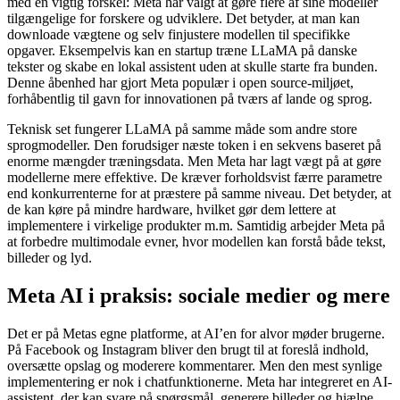
med en vigtig forskel: Meta har valgt at gøre flere af sine modeller
tilgængelige for forskere og udviklere. Det betyder, at man kan
downloade vægtene og selv finjustere modellen til specifikke
opgaver. Eksempelvis kan en startup træne LLaMA på danske
tekster og skabe en lokal assistent uden at skulle starte fra bunden.
Denne åbenhed har gjort Meta populær i open source-miljøet,
forhåbentlig til gavn for innovationen på tværs af lande og sprog.
Teknisk set fungerer LLaMA på samme måde som andre store
sprogmodeller. Den forudsiger næste token i en sekvens baseret på
enorme mængder træningsdata. Men Meta har lagt vægt på at gøre
modellerne mere effektive. De kræver forholdsvist færre parametre
end konkurrenterne for at præstere på samme niveau. Det betyder, at
de kan køre på mindre hardware, hvilket gør dem lettere at
implementere i virkelige produkter m.m. Samtidig arbejder Meta på
at forbedre multimodale evner, hvor modellen kan forstå både tekst,
billeder og lyd.
Meta AI i praksis: sociale medier og mere
Det er på Metas egne platforme, at AI’en for alvor møder brugerne.
På Facebook og Instagram bliver den brugt til at foreslå indhold,
oversætte opslag og moderere kommentarer. Men den mest synlige
implementering er nok i chatfunktionerne. Meta har integreret en AI-
assistent, der kan svare på spørgsmål, generere billeder og hjælpe