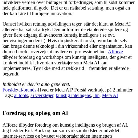
udviklere verden over bidrager til forbedringer, som til sidst kommer
hele platformen til gode. Det er en risikabel satsning, men også en
der kan føre til hurtigere innovation.
Uanset hvilken retning udviklingen tager, står det klart, at Meta AI
allerede har sat sit aftryk. Den udfordrer de etablerede spillere og
giver flere adgang til avanceret kunstig intelligens ( se evt.
henvisninger nederst ). Hvis du ønsker at forstå, hvordan du selv
kan bruge denne teknologi i din virksomhed eller organisation, kan
du med fordel overveje at invitere en professionel ind.
AIforze
tilbyder foredrag og workshops om kunstig intelligens, der giver et
konkret indblik i, hvordan værktøjer som Meta AI kan
implementeres. Tøv ikke med at række ud – fremtiden er allerede
begyndt.
Indholdet er delvist auto-genereret.
Forside
›
ai-brands
›
Hvad er Meta AI? Forstå værktøjet på 2 minutter
Tags:
ai tools
,
ai værktøjer
,
kunstig intelligens
,
llm
,
Meta AI
Foredrag og oplæg om AI
AIforze tilbyder foredrag om kunstig intelligens og brugen af AI.
Jeg hedder Erik Bork og har som virksomhedsleder udviklet
internet-services og bygget webportaler siden internettets