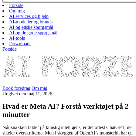
Forside
Om mig
AI services og hjælp
AI-modeller og brands
AI og etiske spørgsmål
AI og de gode spørgsmål
AI-tools
Downloads
Forside
Book foredrag
Om mig
Udgivet
den
maj 11, 2026
Hvad er Meta AI? Forstå værktøjet på 2
minutter
Når snakken falder på kunstig intelligens, er det oftest ChatGPT, der
stjæler overskrifterne. Men i skyggen af OpenAI’s monsterhit har en