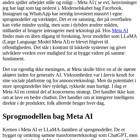
anden spiller arbejdet stille og roligt – Meta AI ( se evt. henvisninger
jeg har lagt som tag nederst ). Moderselskabet bag Facebook,
Instagram og WhatsApp har nemlig investeret massivt i egne
sprogmodeller og værktøjer. Det er en satsning, der på overfladen
kan virke mindre synlig, men som i dybden ændrer måden,
milliarder af brugere interagerer med teknologi på. Hos
Meta AI
finder man en åben tilgang til forskning, hvor modeller som LLaMA
(Large Language Model Meta AI) er blevet frigivet til
offentligheden. Det står i kontrast til lukkede systemer og giver
udviklere verden over mulighed for at bygge videre på samme
fundament.
Det var egentlig ikke meningen, at Meta skulle blive en af de største
aktører inden for generativ AI. Virksomheden var i årevis kendt for
sine sociale platforme og for annonceteknologi. Men da potentialet i
store sprogmodeller blev tydeligt, rykkede man hurtigt. I dag er
Meta AI en central del af koncernens strategi. Det handler ikke kun
om at lave en bedre chatbot. Det handler om at integrere intelligens
direkte i de produkter, folk allerede bruger hver dag.
Sprogmodellen bag Meta AI
Kernen i Meta AI er LLaMA-familien af sprogmodeller. De er
bygget op omkring samme transformerteknologi som ChatGPT, men