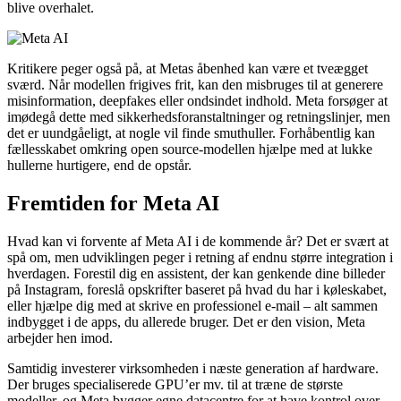
blive overhalet.
Kritikere peger også på, at Metas åbenhed kan være et tveægget
sværd. Når modellen frigives frit, kan den misbruges til at generere
misinformation, deepfakes eller ondsindet indhold. Meta forsøger at
imødegå dette med sikkerhedsforanstaltninger og retningslinjer, men
det er uundgåeligt, at nogle vil finde smuthuller. Forhåbentlig kan
fællesskabet omkring open source-modellen hjælpe med at lukke
hullerne hurtigere, end de opstår.
Fremtiden for Meta AI
Hvad kan vi forvente af Meta AI i de kommende år? Det er svært at
spå om, men udviklingen peger i retning af endnu større integration i
hverdagen. Forestil dig en assistent, der kan genkende dine billeder
på Instagram, foreslå opskrifter baseret på hvad du har i køleskabet,
eller hjælpe dig med at skrive en professionel e-mail – alt sammen
indbygget i de apps, du allerede bruger. Det er den vision, Meta
arbejder hen imod.
Samtidig investerer virksomheden i næste generation af hardware.
Der bruges specialiserede GPU’er mv. til at træne de største
modeller, og Meta bygger egne datacentre for at have kontrol over