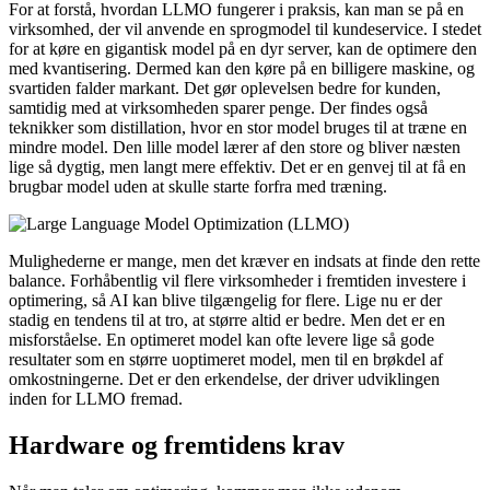
For at forstå, hvordan LLMO fungerer i praksis, kan man se på en
virksomhed, der vil anvende en sprogmodel til kundeservice. I stedet
for at køre en gigantisk model på en dyr server, kan de optimere den
med kvantisering. Dermed kan den køre på en billigere maskine, og
svartiden falder markant. Det gør oplevelsen bedre for kunden,
samtidig med at virksomheden sparer penge. Der findes også
teknikker som distillation, hvor en stor model bruges til at træne en
mindre model. Den lille model lærer af den store og bliver næsten
lige så dygtig, men langt mere effektiv. Det er en genvej til at få en
brugbar model uden at skulle starte forfra med træning.
Mulighederne er mange, men det kræver en indsats at finde den rette
balance. Forhåbentlig vil flere virksomheder i fremtiden investere i
optimering, så AI kan blive tilgængelig for flere. Lige nu er der
stadig en tendens til at tro, at større altid er bedre. Men det er en
misforståelse. En optimeret model kan ofte levere lige så gode
resultater som en større uoptimeret model, men til en brøkdel af
omkostningerne. Det er den erkendelse, der driver udviklingen
inden for LLMO fremad.
Hardware og fremtidens krav