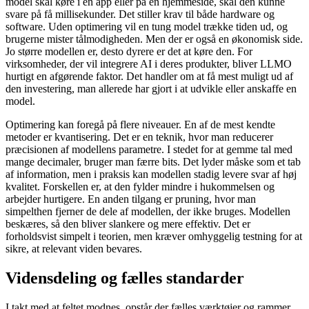
model skal køre i en app eller på en hjemmeside, skal den kunne
svare på få millisekunder. Det stiller krav til både hardware og
software. Uden optimering vil en tung model trække tiden ud, og
brugerne mister tålmodigheden. Men der er også en økonomisk side.
Jo større modellen er, desto dyrere er det at køre den. For
virksomheder, der vil integrere AI i deres produkter, bliver LLMO
hurtigt en afgørende faktor. Det handler om at få mest muligt ud af
den investering, man allerede har gjort i at udvikle eller anskaffe en
model.
Optimering kan foregå på flere niveauer. En af de mest kendte
metoder er kvantisering. Det er en teknik, hvor man reducerer
præcisionen af modellens parametre. I stedet for at gemme tal med
mange decimaler, bruger man færre bits. Det lyder måske som et tab
af information, men i praksis kan modellen stadig levere svar af høj
kvalitet. Forskellen er, at den fylder mindre i hukommelsen og
arbejder hurtigere. En anden tilgang er pruning, hvor man
simpelthen fjerner de dele af modellen, der ikke bruges. Modellen
beskæres, så den bliver slankere og mere effektiv. Det er
forholdsvist simpelt i teorien, men kræver omhyggelig testning for at
sikre, at relevant viden bevares.
Vidensdeling og fælles standarder
I takt med at feltet modnes, opstår der fælles værktøjer og rammer