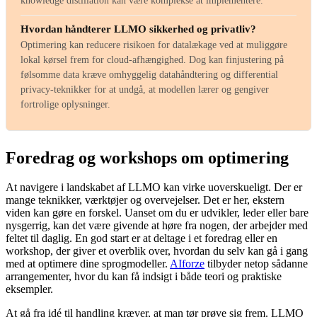
Hvordan håndterer LLMO sikkerhed og privatliv?
Optimering kan reducere risikoen for datalækage ved at muliggøre
lokal kørsel frem for cloud-afhængighed. Dog kan finjustering på
følsomme data kræve omhyggelig datahåndtering og differential
privacy-teknikker for at undgå, at modellen lærer og gengiver
fortrolige oplysninger.
Foredrag og workshops om optimering
At navigere i landskabet af LLMO kan virke uoverskueligt. Der er
mange teknikker, værktøjer og overvejelser. Det er her, ekstern
viden kan gøre en forskel. Uanset om du er udvikler, leder eller bare
nysgerrig, kan det være givende at høre fra nogen, der arbejder med
feltet til daglig. En god start er at deltage i et foredrag eller en
workshop, der giver et overblik over, hvordan du selv kan gå i gang
med at optimere dine sprogmodeller.
AIforze
tilbyder netop sådanne
arrangementer, hvor du kan få indsigt i både teori og praktiske
eksempler.
At gå fra idé til handling kræver, at man tør prøve sig frem. LLMO