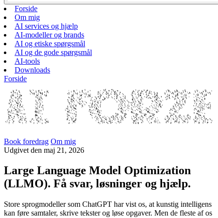
Forside
Om mig
AI services og hjælp
AI-modeller og brands
AI og etiske spørgsmål
AI og de gode spørgsmål
AI-tools
Downloads
Forside
Book foredrag
Om mig
Udgivet
den
maj 21, 2026
Large Language Model Optimization
(LLMO). Få svar, løsninger og hjælp.
Store sprogmodeller som ChatGPT har vist os, at kunstig intelligens
kan føre samtaler, skrive tekster og løse opgaver. Men de fleste af os