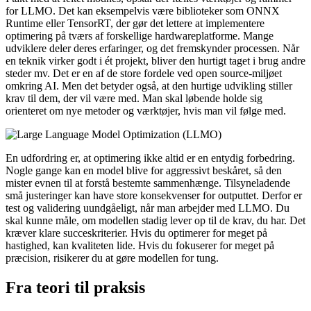
for LLMO. Det kan eksempelvis være biblioteker som ONNX
Runtime eller TensorRT, der gør det lettere at implementere
optimering på tværs af forskellige hardwareplatforme. Mange
udviklere deler deres erfaringer, og det fremskynder processen. Når
en teknik virker godt i ét projekt, bliver den hurtigt taget i brug andre
steder mv. Det er en af de store fordele ved open source-miljøet
omkring AI. Men det betyder også, at den hurtige udvikling stiller
krav til dem, der vil være med. Man skal løbende holde sig
orienteret om nye metoder og værktøjer, hvis man vil følge med.
En udfordring er, at optimering ikke altid er en entydig forbedring.
Nogle gange kan en model blive for aggressivt beskåret, så den
mister evnen til at forstå bestemte sammenhænge. Tilsyneladende
små justeringer kan have store konsekvenser for outputtet. Derfor er
test og validering uundgåeligt, når man arbejder med LLMO. Du
skal kunne måle, om modellen stadig lever op til de krav, du har. Det
kræver klare succeskriterier. Hvis du optimerer for meget på
hastighed, kan kvaliteten lide. Hvis du fokuserer for meget på
præcision, risikerer du at gøre modellen for tung.
Fra teori til praksis