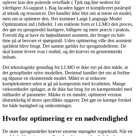
oplever kun den polerede overflade ( Tjek tag-line nederst for
yderligere AI-support ). Bag facaden ligger et kompliceret puslespil
af teknik og ressourcer. Det handler ikke blot om at træne en model,
men om at optimere den. Her kommer Large Language Model
Optimization ind i billedet. I sin enkleste form er LLMO den proces,
der gør en sprogmodel hurtigere, billigere og mere præcis i praksis.
Forestil dig at have en højtuddannet assistent, der bruger en halv
time på at besvare et spørgsmål. Uden optimering ville den assistent
sjældent blive brugt. Det samme gælder for sprogmodellerne. De
skal kunne levere svar i realtid, og det kræver en gennemtænkt
indsats.
Det teknologiske grundlag for LLMO er ikke nyt på den måde, at
det genopfinder selve modellen. Derimod handler det om at forfine
og tilpasse en eksisterende model. Målet er at reducere
kompleksiteten uden at gå på kompromis med kvaliteten. Mange
virksomheder opdager, at de ikke har brug for en kæmpemodel med
milliarder af parametre. Måske er en mindre, optimeret version
tilstrækkelig til deres specifikke opgaver. Det gør en kæmpe forskel
for både hastighed og omkostninger.
Hvorfor optimering er en nødvendighed
De store sprogmodeller kræver enorme mængder regnekraft. Når en