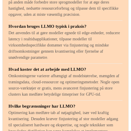
på anden måde forbedre store sprogmodeller for at øge deres
hastighed, nedsætte ressourceforbrug og tilpasse dem til specifikke
opgaver, uden at miste væsentlig præcision.
Hvordan bruges LLMO typisk i praksis?
Det anvendes til at gøre modeller egnede til edge-enheder, reducere
latency i realtidsapplikationer, tilpasse modeller til
virksomhedsspecifikke domæner via finjustering og mindske
driftsomkostninger gennem kvantisering eller fjernelse af
unødvendige parametre.
Hvad koster det at arbejde med LLMO?
Omkostningerne varierer afhængigt af modelstørrelse, mængden af
træningsdata, cloud-ressourcer og optimeringsmetoder. Nogle open
source-værktøjer er gratis, mens avanceret finjustering på store
clusters kan medføre betydelige timepriser for GPU-tid.
Hvilke begrænsninger har LLMO?
Optimering kan medføre tab af nøjagtighed, især ved kraftig
kvantisering. Desuden kræver finjustering af stor modeller adgang
til specialiseret hardware og ekspertise, og nogle teknikker som
knowledge distillation kan være komplekse at implementere.