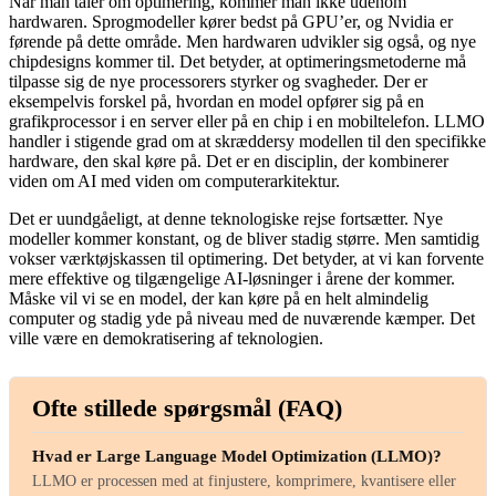
Når man taler om optimering, kommer man ikke udenom
hardwaren. Sprogmodeller kører bedst på GPU’er, og Nvidia er
førende på dette område. Men hardwaren udvikler sig også, og nye
chipdesigns kommer til. Det betyder, at optimeringsmetoderne må
tilpasse sig de nye processorers styrker og svagheder. Der er
eksempelvis forskel på, hvordan en model opfører sig på en
grafikprocessor i en server eller på en chip i en mobiltelefon. LLMO
handler i stigende grad om at skræddersy modellen til den specifikke
hardware, den skal køre på. Det er en disciplin, der kombinerer
viden om AI med viden om computerarkitektur.
Det er uundgåeligt, at denne teknologiske rejse fortsætter. Nye
modeller kommer konstant, og de bliver stadig større. Men samtidig
vokser værktøjskassen til optimering. Det betyder, at vi kan forvente
mere effektive og tilgængelige AI-løsninger i årene der kommer.
Måske vil vi se en model, der kan køre på en helt almindelig
computer og stadig yde på niveau med de nuværende kæmper. Det
ville være en demokratisering af teknologien.
Ofte stillede spørgsmål (FAQ)
Hvad er Large Language Model Optimization (LLMO)?
LLMO er processen med at finjustere, komprimere, kvantisere eller