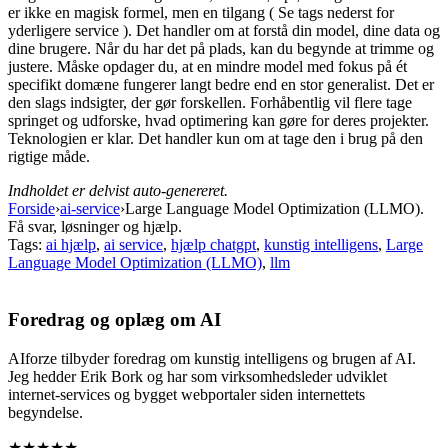
er ikke en magisk formel, men en tilgang ( Se tags nederst for
yderligere service ). Det handler om at forstå din model, dine data og
dine brugere. Når du har det på plads, kan du begynde at trimme og
justere. Måske opdager du, at en mindre model med fokus på ét
specifikt domæne fungerer langt bedre end en stor generalist. Det er
den slags indsigter, der gør forskellen. Forhåbentlig vil flere tage
springet og udforske, hvad optimering kan gøre for deres projekter.
Teknologien er klar. Det handler kun om at tage den i brug på den
rigtige måde.
Indholdet er delvist auto-genereret.
Forside
›
ai-service
›
Large Language Model Optimization (LLMO).
Få svar, løsninger og hjælp.
Tags:
ai hjælp
,
ai service
,
hjælp chatgpt
,
kunstig intelligens
,
Large
Language Model Optimization (LLMO)
,
llm
Foredrag og oplæg om AI
AIforze tilbyder foredrag om kunstig intelligens og brugen af AI.
Jeg hedder Erik Bork og har som virksomhedsleder udviklet
internet-services og bygget webportaler siden internettets
begyndelse.
★★★★★