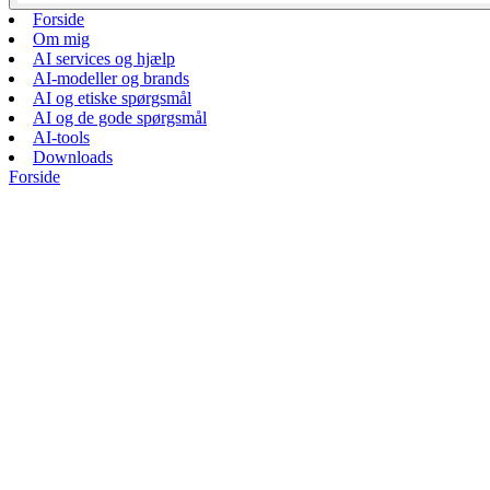
Forside
Om mig
AI services og hjælp
AI-modeller og brands
AI og etiske spørgsmål
AI og de gode spørgsmål
AI-tools
Downloads
Forside